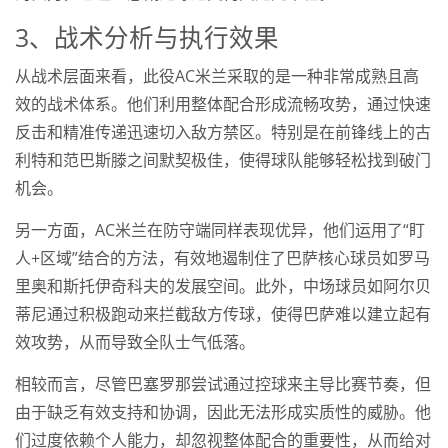
3、战术分析与执行效果
从战术层面来看，此役AC米兰采取的是一种非常成熟且高
效的战术体系。他们利用整体配合形成流畅攻势，通过快速
反击和精准传递迅速切入敌方禁区。特别是在前锋线上的古
利特和范巴斯滕之间默契极佳，使得球队能够轻松找到破门
机会。
另一方面，AC米兰在防守端同样表现优异，他们运用了“盯
人+区域”结合的方法，有效地遏制住了巴萨核心球员如罗马
里奥和斯托伊奇科夫的发展空间。此外，中场球员如阿尔贝
蒂尼通过积极跑动来拦截敌方传球，使得巴萨难以建立起有
效攻势，从而导致全队士气低落。
相较而言，尽管巴塞罗那尝试通过控球来主导比赛节奏，但
由于缺乏有效支持和协调，因此无法形成实质性的威胁。他
们过度依赖个人能力，却忽视整体配合的重要性，从而给对