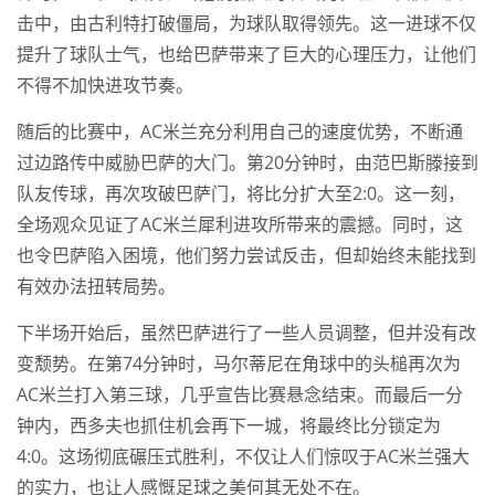
击中，由古利特打破僵局，为球队取得领先。这一进球不仅
提升了球队士气，也给巴萨带来了巨大的心理压力，让他们
不得不加快进攻节奏。
随后的比赛中，AC米兰充分利用自己的速度优势，不断通
过边路传中威胁巴萨的大门。第20分钟时，由范巴斯滕接到
队友传球，再次攻破巴萨门，将比分扩大至2:0。这一刻，
全场观众见证了AC米兰犀利进攻所带来的震撼。同时，这
也令巴萨陷入困境，他们努力尝试反击，但却始终未能找到
有效办法扭转局势。
下半场开始后，虽然巴萨进行了一些人员调整，但并没有改
变颓势。在第74分钟时，马尔蒂尼在角球中的头槌再次为
AC米兰打入第三球，几乎宣告比赛悬念结束。而最后一分
钟内，西多夫也抓住机会再下一城，将最终比分锁定为
4:0。这场彻底碾压式胜利，不仅让人们惊叹于AC米兰强大
的实力，也让人感慨足球之美何其无处不在。