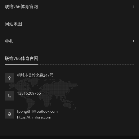
联络v66体育官网
网站地图
XML
联络V66体育官网
桐城市贪怜之森247号
13816209765
fpbhgdhll@outlook.com
https://thinfore.com