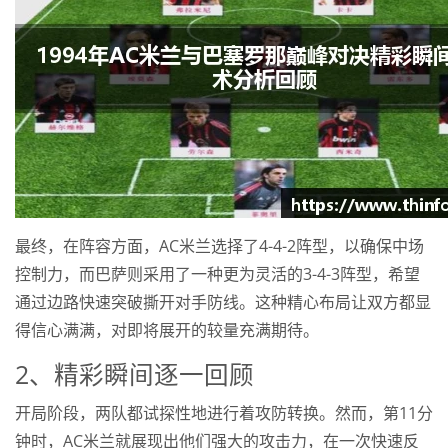
最终，在阵容方面，AC米兰选择了4-4-2阵型，以确保中场
控制力，而巴萨则采用了一种更为灵活的3-4-3阵型，希望
通过边路快速突破撕开对手防线。这种精心布局让双方都显
得信心满满，对即将展开的较量充满期待。
2、精彩瞬间逐一回顾
开局阶段，两队都试探性地进行着攻防转换。然而，第11分
钟时，AC米兰就展现出他们强大的攻击力，在一次快速反