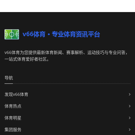
v66体育为您提供最新体育新闻、赛事解析、运动技巧与专业问答，
一站式体育爱好者社区。
导航
发现v66体育
体育热点
体育明星
集团服务