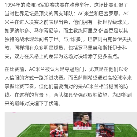
1994年的欧洲冠军联赛决赛在雅典举行，这场比赛汇聚了
当时世界足坛最顶尖的两支球队：AC米兰和巴塞罗那。AC
米兰在进入决赛之前表现出色，他们拥有一批世界级球员，
如罗纳尔多、马尔蒂尼等，而主教练阿里戈·萨基更是以其
独特的战术理念闻名于世。与此同时，巴萨则由克鲁伊夫执
教，同样拥有众多明星球员，包括罗马里奥和斯托伊奇科
夫，双方在风格上的差异为这场对决增添了更多看点。
在比赛前，AC米兰被认为是夺冠热门，尤其是在他们以令
人信服的方式一路杀进决赛。而巴萨则希望通过高控球率来
掌握比赛节奏，但他们需要面对的是AC米兰相当稳固的防
线。在这样的背景下，两队都具备强烈取胜欲望，为即将到
来的巅峰对决埋下了伏笔。