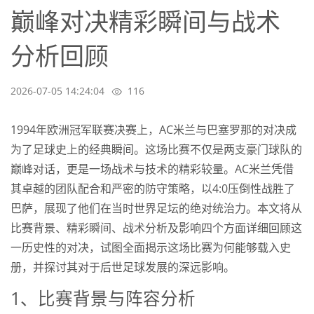
巅峰对决精彩瞬间与战术
分析回顾
2026-07-05 14:24:04
116
1994年欧洲冠军联赛决赛上，AC米兰与巴塞罗那的对决成
为了足球史上的经典瞬间。这场比赛不仅是两支豪门球队的
巅峰对话，更是一场战术与技术的精彩较量。AC米兰凭借
其卓越的团队配合和严密的防守策略，以4:0压倒性战胜了
巴萨，展现了他们在当时世界足坛的绝对统治力。本文将从
比赛背景、精彩瞬间、战术分析及影响四个方面详细回顾这
一历史性的对决，试图全面揭示这场比赛为何能够载入史
册，并探讨其对于后世足球发展的深远影响。
1、比赛背景与阵容分析