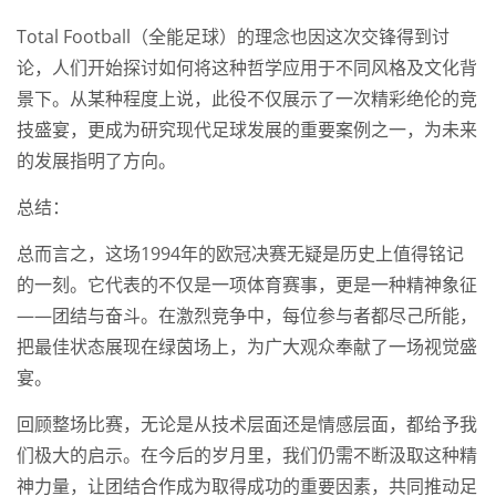
Total Football（全能足球）的理念也因这次交锋得到讨
论，人们开始探讨如何将这种哲学应用于不同风格及文化背
景下。从某种程度上说，此役不仅展示了一次精彩绝伦的竞
技盛宴，更成为研究现代足球发展的重要案例之一，为未来
的发展指明了方向。
总结：
总而言之，这场1994年的欧冠决赛无疑是历史上值得铭记
的一刻。它代表的不仅是一项体育赛事，更是一种精神象征
——团结与奋斗。在激烈竞争中，每位参与者都尽己所能，
把最佳状态展现在绿茵场上，为广大观众奉献了一场视觉盛
宴。
回顾整场比赛，无论是从技术层面还是情感层面，都给予我
们极大的启示。在今后的岁月里，我们仍需不断汲取这种精
神力量，让团结合作成为取得成功的重要因素，共同推动足