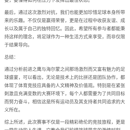
要，要懂得如何在压力下发挥出最佳状态。
最后，通过这次激烈对抗，我们也能更加珍惜足球本身所带
来的乐趣。不仅仅是赢得荣誉，更是在过程中收获友谊、成
长以及属于自己的独特回忆。因此，希望所有参与者都能秉
持这样的理念，将足球作为一种生活方式来享受，而非仅限
于结果导向。
总结：
通过分析前进之鹰与海尔蒙之间那场激烈而又富有魅力的足
球盛宴，可以看出，无论是技术上的比拼还是团队协作，都
体现了体育竞技应具备的人文精神及价值观。特别是在紧张
刺激且充满变数的大赛环境下，每个人都需要为了共同目标
而努力奋斗，相信这是所有运动员及其支持者共同追求的大
义所在。
综上所述，此次赛事不仅是一段精彩绝伦的竞技旅程，更是