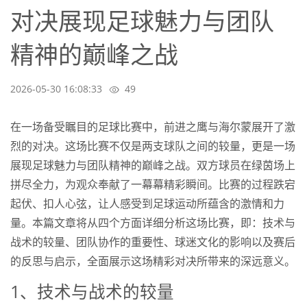
对决展现足球魅力与团队
精神的巅峰之战
2026-05-30 16:08:33
49
在一场备受瞩目的足球比赛中，前进之鹰与海尔蒙展开了激
烈的对决。这场比赛不仅是两支球队之间的较量，更是一场
展现足球魅力与团队精神的巅峰之战。双方球员在绿茵场上
拼尽全力，为观众奉献了一幕幕精彩瞬间。比赛的过程跌宕
起伏、扣人心弦，让人感受到足球运动所蕴含的激情和力
量。本篇文章将从四个方面详细分析这场比赛，即：技术与
战术的较量、团队协作的重要性、球迷文化的影响以及赛后
的反思与启示，全面展示这场精彩对决所带来的深远意义。
1、技术与战术的较量