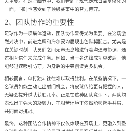
关重要。在这些细节中，我们看到了现代足球日益复杂化的
一面，同时也感受到了顶级赛事中的智力博弈。
2、团队协作的重要性
足球作为一项集体运动，团队协作显得尤为重要。在这场激
烈对决中，前进之鹰和海尔蒙均展现出色默契配合。尤其是
在关键时刻，队员们之间无声无息地进行着沟通与协调，通
过相互信任来完成任务。例如，当一名边锋成功突破后，他
能够迅速吸引防守，为身后的中锋创造更多机会。
相较而言，单打独斗往往难以取得胜利。在某些情况下，一
名球员如能主动让出射门机会，将皮球传给更有把握的人，
无疑会提升球队获胜几率。正是在这种团队意识下，两队均
表现出了强大的凝聚力，在艰苦环境下依然能够携手并肩，
共同面对挑战。
最终，这种团结合作精神不仅仅体现在赛场上，更融入到整