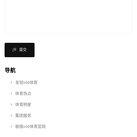
提交
导航
发现v66体育
体育热点
体育明星
集团服务
联络v66体育官网