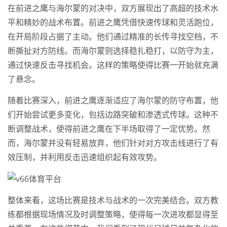
在前进之鹰与海尔蒙的对决中，双方展现出了高超的技术水
平和精妙的战术布置。前进之鹰凭借快速传球和灵活跑位，
在开局阶段占据了主动。他们通过精准的长传寻找空档，不
断撕扯对方防线。而海尔蒙则选择稳扎稳打，以防守为主，
通过快速反击寻找机会。这样的策略使得比赛一开始就充满
了悬念。
随着比赛深入，前进之鹰逐渐适应了海尔蒙的防守布置，他
们开始尝试更多变化，包括边路突破和渗透式传球。这种不
断调整战术，使得前进之鹰在下半场取得了一定优势。然
而，海尔蒙并没有轻易放弃，他们针对对方攻击线进行了有
效压制，并利用反击迅速组织起有效攻势。
整体来看，这场比赛是技术与战术的一次完美结合。双方教
练都根据现场情况及时调整策略，使得每一次进攻都显得至