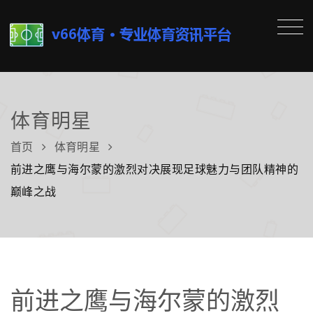
体育明星
首页
体育明星
前进之鹰与海尔蒙的激烈对决展现足球魅力与团队精神的
巅峰之战
前进之鹰与海尔蒙的激烈