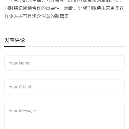
一堂生动的人生课，它教会我们珍惜篮球带来的激情时刻，
同时铭记团结合作的重要性。因此，让我们期待未来更多这
样令人振奋且饱含深意的新篇章！
发表评论