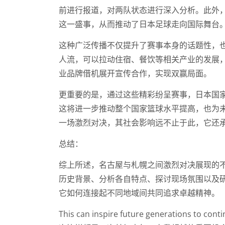
前进行报道，对两队状态进行深入分析。此外
这一盛事，从而推动了日本足球走向国际舞台
这种广泛传播不仅提升了赛事本身的话题性，
人流，可以拉动住宿、餐饮等相关产业的发展
业品牌借机展开宣传合作，实现双赢局面。
更重要的是，通过这些精彩纷呈赛事，日本国
这将进一步推动整个国家篮球水平提高，也为
一场激烈对决，其社会影响远不止于此，它还
总结：
综上所述，名古屋与札幌之间激烈对决展现的
历史背景、分析各自特点、探讨现场氛围以及
它如何连接起不同地域间共同追求卓越精神。
This can inspire future generatio