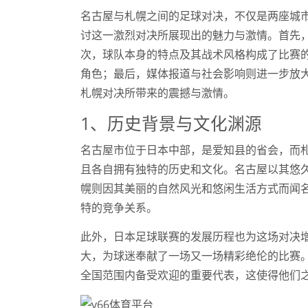
名古屋与札幌之间的足球对决，不仅是两座城
讨这一激烈对决所展现出的魅力与激情。首先
次，球队本身的特点及其战术风格构成了比赛
角色；最后，媒体报道与社会影响则进一步放
札幌对决所带来的震撼与激情。
1、历史背景与文化渊源
名古屋市位于日本中部，是爱知县的省会，而
且各自拥有独特的历史和文化。名古屋以其悠
幌则因其美丽的自然风光和悠闲生活方式而闻
特的竞争关系。
此外，日本足球联赛的发展历程也为这场对决增
大，为球迷奉献了一场又一场精彩绝伦的比赛
全国范围内备受欢迎的重要代表，这使得他们