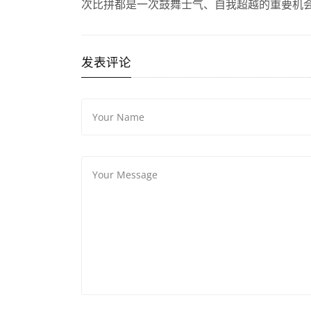
次比拼都是一次鼓舞士气、自我超越的重要机
发表评论