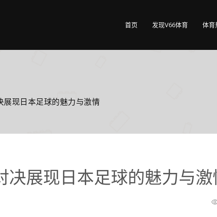
首页
发现V66体育
体育
决展现日本足球的魅力与激情
对决展现日本足球的魅力与激