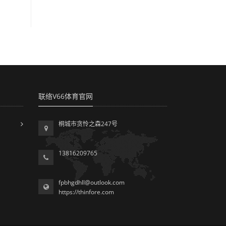
联络V66体育官网
桐城市贪怜之森247号
13816209765
fpbhgdhll@outlook.com
https://thinfore.com