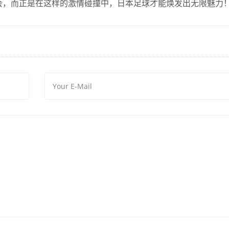
会，而正是在这样的激情碰撞中，日本足球才能焕发出无限魅力