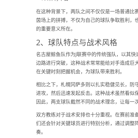
在这种背景下，两队之间不仅仅是一场普通比
茵场上的拼搏，不仅为自己的球队争取胜利，
的重要意义所在。
2、球队特点与战术风格
名古屋鲸鱼队作为J联赛中的传统强队，以其
边路进行突破，这种战术常常能给对手造成巨
在关键时刻把握机会，为球队带来胜利。
相比之下，札幌冈萨多则以扎实稳健见长，防
进攻，然后迅速发起反击。这种战术虽然看似
因此，两支球队截然不同的战术理念，让每一
双方教练对于战术安排也十分重视。在赛前准
们还会针对关键球员进行特别分析，通过调整
奏。