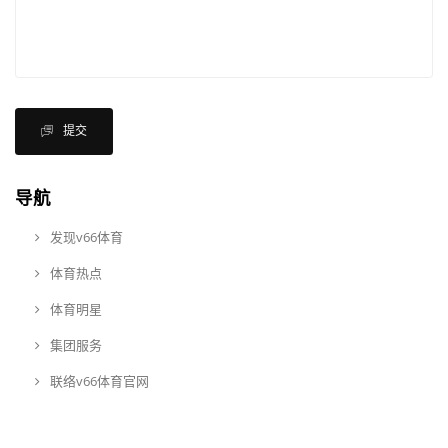
提交
导航
发现v66体育
体育热点
体育明星
集团服务
联络v66体育官网