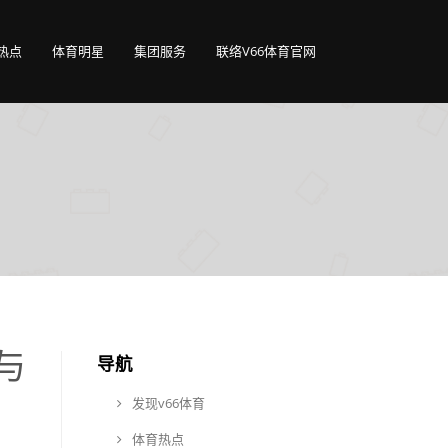
热点
体育明星
集团服务
联络V66体育官网
与
导航
发现v66体育
体育热点