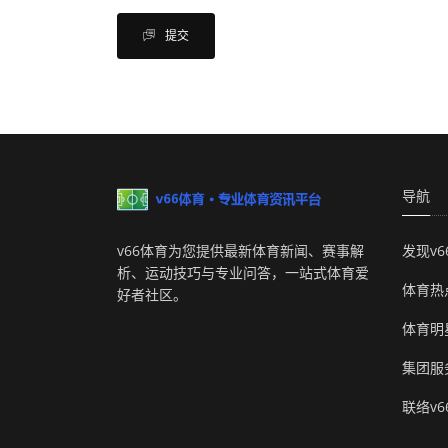
提交
导航
v66体育为您提供最新体育新闻、赛事解
发现v6
析、运动技巧与专业问答，一站式体育爱
体育热
好者社区。
体育明
集团服
联络v