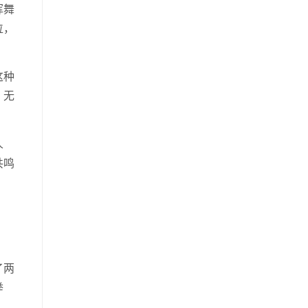
挥舞
位，
这种
，无
人
共鸣
了两
举