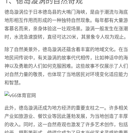
1、德岛漩涡的自然奇观
德岛漩涡位于日本德岛县的大鳴门海峡，是由于潮流与海底
地形相互作用而形成的一种独特自然现象。每年都有大量游
客慕名而来，亲身体验这一壮观场景。漩涡一般发生在涨潮
时，水流急速旋转，直径可达20米，其景象令人叹为观止。
除了自然美景外，德岛漩涡还蕴含着丰富的地域文化。在当
地民间传说中，有关漩涡的故事代代相传，比如神话中的海
神以及勇敢的人们如何克服困难。这些故事不仅展示了人们
对自然力量的敬畏，也体现了当地居民对环境变化适应能力
和智慧。
此外，德岛漩涡还成为地方经济的重要支柱之一。许多相关
产业如旅游业、餐饮业等因此蓬勃发展，为当地创造了丰厚
的收入。同时，这一自然奇观也激发了许多艺术创作，包括
绘画、摄影等形式，使得它成为了日本当代艺术灵感的重要