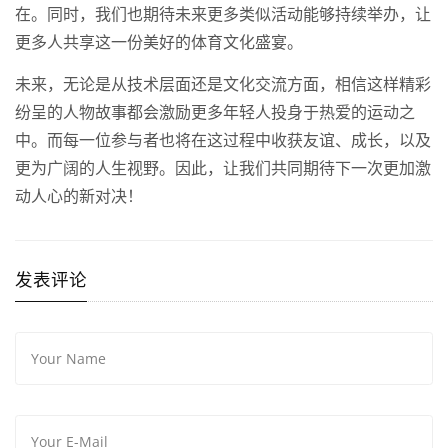
在。同时，我们也期待未来更多类似活动能够持续举办，让
更多人共享这一份美好的体育文化盛宴。
未来，无论是从技术层面还是文化交流方面，相信这样精彩
纷呈的人物故事都会激励更多年轻人投身于热爱的运动之
中。而每一位参与者也将在这过程中收获友谊、成长，以及
更为广阔的人生视野。因此，让我们共同期待下一次更加激
动人心的新对决！
发表评论