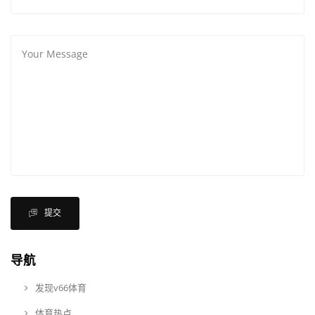
提交
导航
发现v66体育
体育热点