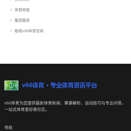
体育明星
集团服务
联络v66体育官网
v66体育为您提供最新体育新闻、赛事解析、运动技巧与专业问答，
一站式体育爱好者社区。
导航