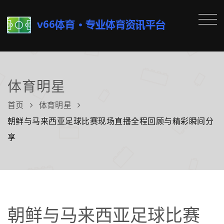
体育明星
首页
体育明星
朝鲜与马来西亚足球比赛现场直播全程回顾与精彩瞬间分
享
朝鲜与马来西亚足球比赛