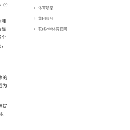
69
体育明星
集团服务
亚洲
合赢
联络v66体育官网
四个
响，
事的
成为
。
幅提
本