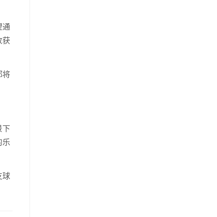
望通
收获
都将
景下
的乐
支球