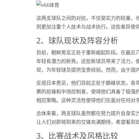
这两支球队之间的对抗，不仅是实力的较量，
则更加注重个人技术与战术执行。这些差异使
2、球队现状及阵容分析
目前，朝鲜男足正处于重新崛起阶段。在最近
年轻有潜力的新秀。这些新球员带来了活力，
现，为年轻球员提供宝贵经验。然而，由于国
反观日本男足，他们目前正处于巅峰状态，各
赛的前锋和中场控制者，使得他们具备了极强
相应策略。这种灵活性使得他们在面对任何对
总体来看，两支球队虽然都在努力提升自身实
让人们对即将到来的交锋充满期待，希望看到
3、比赛战术及风格比较