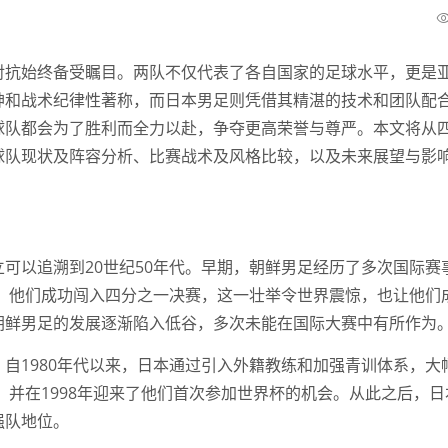
对抗始终备受瞩目。两队不仅代表了各自国家的足球水平，更是
神和战术纪律性著称，而日本男足则凭借其精湛的技术和团队配
球队都会为了胜利而全力以赴，争夺更高荣誉与尊严。本文将从
球队现状及阵容分析、比赛战术及风格比较，以及未来展望与影
可以追溯到20世纪50年代。早期，朝鲜男足经历了多次国际赛
杯，他们成功闯入四分之一决赛，这一壮举令世界震惊，也让他们
朝鲜男足的发展逐渐陷入低谷，多次未能在国际大赛中有所作为
自1980年代以来，日本通过引入外籍教练和加强青训体系，大
，并在1998年迎来了他们首次参加世界杯的机会。从此之后，日
强队地位。