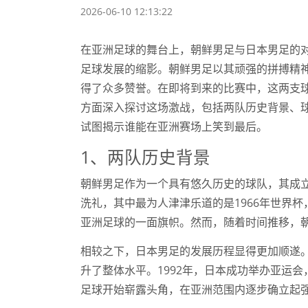
2026-06-10 12:13:22
在亚洲足球的舞台上，朝鲜男足与日本男足的
足球发展的缩影。朝鲜男足以其顽强的拼搏精
得了众多赞誉。在即将到来的比赛中，这两支
方面深入探讨这场激战，包括两队历史背景、
试图揭示谁能在亚洲赛场上笑到最后。
1、两队历史背景
朝鲜男足作为一个具有悠久历史的球队，其成立
洗礼，其中最为人津津乐道的是1966年世界
亚洲足球的一面旗帜。然而，随着时间推移，
相较之下，日本男足的发展历程显得更加顺遂。
升了整体水平。1992年，日本成功举办亚运会
足球开始崭露头角，在亚洲范围内逐步确立起