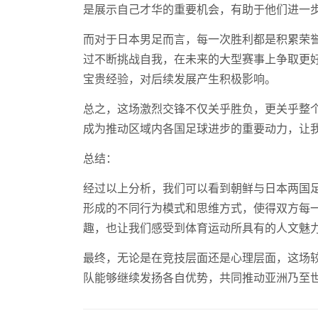
是展示自己才华的重要机会，有助于他们进一
而对于日本男足而言，每一次胜利都是积累荣
过不断挑战自我，在未来的大型赛事上争取更
宝贵经验，对后续发展产生积极影响。
总之，这场激烈交锋不仅关乎胜负，更关乎整
成为推动区域内各国足球进步的重要动力，让
总结：
经过以上分析，我们可以看到朝鲜与日本两国
形成的不同行为模式和思维方式，使得双方每
趣，也让我们感受到体育运动所具有的人文魅
最终，无论是在竞技层面还是心理层面，这场
队能够继续发扬各自优势，共同推动亚洲乃至