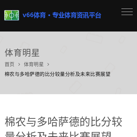
体育明星
首页
体育明星
棉农与多哈萨德的比分较量分析及未来比赛展望
棉农与多哈萨德的比分较
量分析及未来比赛展望