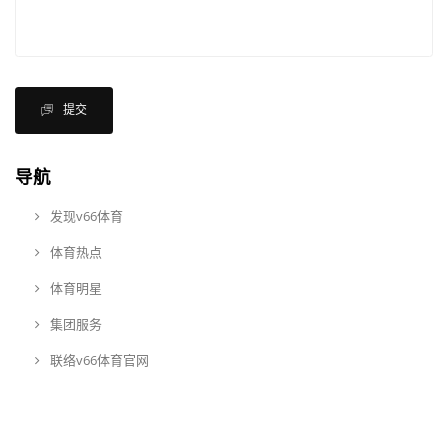
提交
导航
发现v66体育
体育热点
体育明星
集团服务
联络v66体育官网