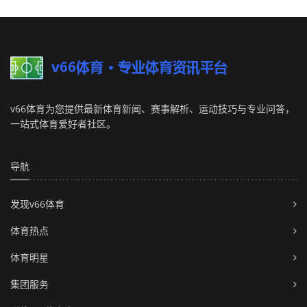
v66体育为您提供最新体育新闻、赛事解析、运动技巧与专业问答，
一站式体育爱好者社区。
导航
发现v66体育
体育热点
体育明星
集团服务