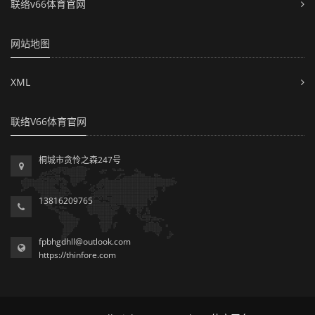
联络v66体育官网
网站地图
XML
联络V66体育官网
桐城市贪怜之森247号
13816209765
fpbhgdhll@outlook.com
https://thinfore.com