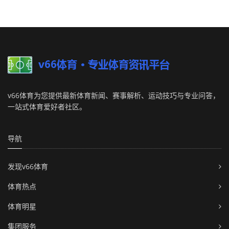
v66体育为您提供最新体育新闻、赛事解析、运动技巧与专业问答，
一站式体育爱好者社区。
导航
发现v66体育
体育热点
体育明星
集团服务