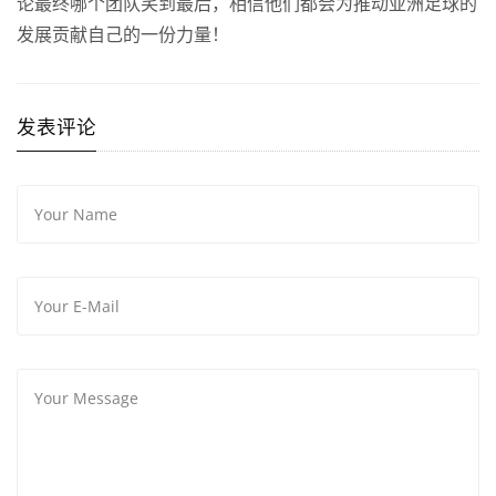
论最终哪个团队笑到最后，相信他们都会为推动亚洲足球的
发展贡献自己的一份力量！
发表评论