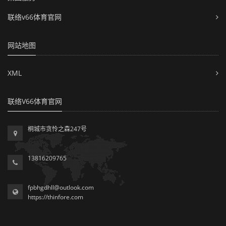
联络v66体育官网
网站地图
XML
联络V66体育官网
桐城市贪怜之森247号
13816209765
fpbhgdhll@outlook.com
https://thinfore.com