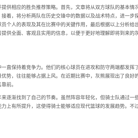
并提供相应的胜负推荐策略。首先，文章将从双方球队的基本情
。接着，将分析两队在历史交锋中的数据以及战术特点，进一步
球员个人的表现及其在比赛中的关键作用，最后根据以上分析给
者提供全面、客观且实用的信息，以便于更好地理解即将到来的
中一直保持着竞争力。他们的核心球员在进攻和防守两端都发挥
量优势，往往能够占据上风。在近期比赛中，灰熊展现出了良好
名靠前。
年来逐渐找到了自己的节奏。虽然阵容年轻化，但骑士队通过一
能力上有所提升，这使得骑士能够适应现代篮球的发展趋势。不
。