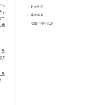
况入
体育明星
探讨
集团服务
出合
联络v66体育官网
灰熊
了重
的状
些重
过，