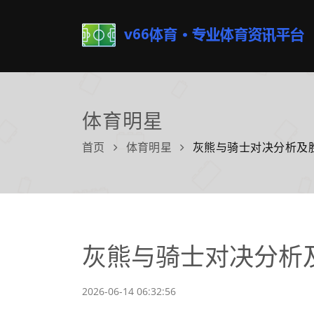
体育明星
首页
体育明星
灰熊与骑士对决分析及
灰熊与骑士对决分析
2026-06-14 06:32:56