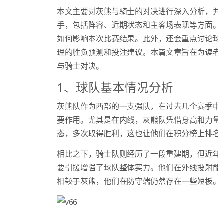
本文主要对灰熊与骑士的对决进行深入分析，
手，包括阵容、近期状态和主客场表现等方面
如何影响本次比赛结果。此外，还会重点讨论
理的胜负预测和投注建议。本篇文章旨在为读
与骑士对决。
1、球队基本情况分析
灰熊队作为西部的一支强队，在过去几个赛季
要作用。尤其是在内线，灰熊队凭借身高和力
态，多次取得胜利，这也让他们在积分榜上排
相比之下，骑士队则经历了一段重建期，但近
要引援增强了球队整体实力。他们在外线投射
相较于灰熊，他们在防守端仍然存在一些短板