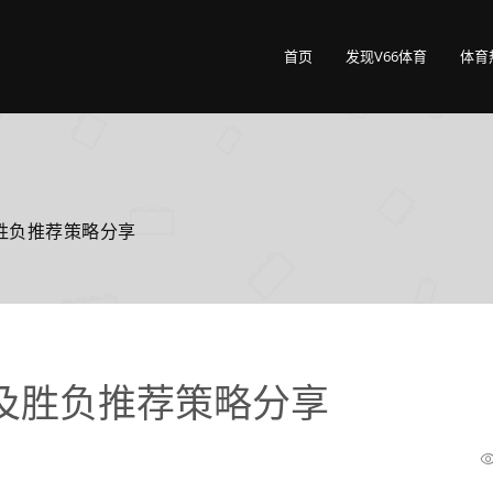
首页
发现V66体育
体育
胜负推荐策略分享
及胜负推荐策略分享