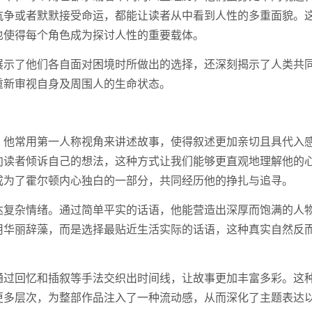
抗争或者默默接受命运，都能让读者从中看到人性的多重面貌。
也使得每个角色成为探讨人性的重要载体。
展示了他们各自面对困境时所做出的选择，还深刻揭示了人类共
重新审视自身及周围人的生命状态。
。他常用第一人称视角来讲述故事，使得叙述更加亲切且具代入
向读者倾诉自己的想法，这种方式让我们能够更直观地理解他的
成为了霍尔顿内心独白的一部分，共同经历他的挣扎与追寻。
达复杂情绪。通过简单平实的话语，他能营造出深厚而饱满的人
用华丽辞藻，而是选择最贴近生活实际的话语，这种真实自然反
通过回忆和插叙等手法交织出时间线，让故事更加丰富多彩。这
更多层次，为整部作品注入了一种流动感，从而深化了主题表达