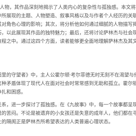
重要人物，其作品深刻地揭示了人类内心的复杂性与孤独感。本文将
中所展现的主题、人物塑造、叙事风格以及与作者个人经历的关
其对角色心理的影响；其次，将分析他如何通过细腻的人物描写
巧，以此展现其作品的独特魅力；最后，还将讨论萨林杰与社会
旅程之中。通过这四个方面，读者能够更全面地理解萨林杰及其
田里的守望者》中，主人公霍尔顿·考尔菲德无时无刻不在渴望与
这种矛盾体现了现代人在面对社会时常常感到无助和孤立。霍尔
挣扎和困惑。
关系，进一步探讨了孤独感。在《九故事》中，每一个故事都呈
说的苦闷。不论是被遗弃的小女孩还是失意的成年人，他们都在
上的隔阂正是萨林杰所希望表达的人类普遍心理状态。