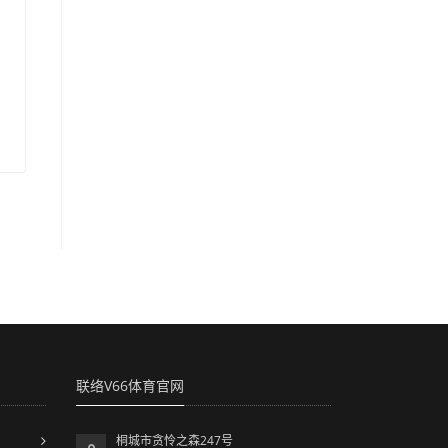
联络V66体育官网
桐城市贪怜之森247号