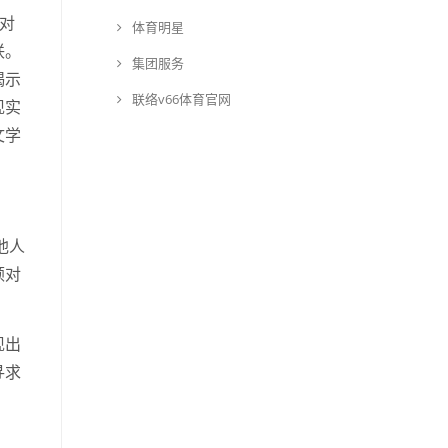
对
体育明星
联。
集团服务
揭示
联络v66体育官网
现实
文学
他人
顿对
现出
寻求