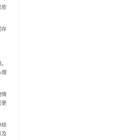
这些
同存
感。
心理
物情
而更
种结
以及