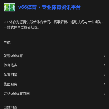
v66体育为您提供最新体育新闻、赛事解析、运动技巧与专业问答，
一站式体育爱好者社区。
导航
发现v66体育
体育热点
体育明星
集团服务
联络v66体育官网
网站地图