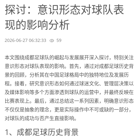
探讨：意识形态对球队表
现的影响分析
2026-06-27 06:32:33
59
本文围绕成都足球队的崛起与发展展开深入探讨，特别关注
意识形态对球队表现的影响。首先，通过对成都足球历史背
景的回顾，分析其在中国足球格局中的独特地位及发展历
程。接着，研究意识形态如何通过球迷文化、管理层决策以
及媒体影响等多个方面渗透到球队的运营中，并最终反映在
比赛表现上。最后，通过总结这一系列因素，明确意识形态
不仅仅是抽象的理念，更是实际操作中不可或缺的一部分，
对球队的成功与否产生直接影响。
1、成都足球历史背景