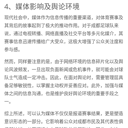
4、媒体影响及舆论环境
现代社会中，媒体作为信息传播的重要渠道，对体育赛事及
其背后的故事起到了极大的推动作用。对于成都足球队来
说，通过电视转播、网络直播及社交平台等多元化媒介，其
赛事信息迅速传播给广大受众，这极大增强了公众关注度和
参与感。
然而，同样要注意的是，由于网络环境的信息碎片化以及舆
论风波频发，一旦出现负面新闻或危机事件，就可能会对球
队士气造成一定冲击。因此，在面对舆论时，需要管理层具
备足够敏锐性，以掌握主动权并妥善应对。此外，加强与媒
体之间的信息沟通，也是维护良好舆论环境的重要手段之
一。
综上所述，可以认为媒体不仅仅是报道赛事结果，更是塑造
意识形态的一部分。它影响着公众对成都市民及其代表性俱