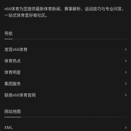
v66体育为您提供最新体育新闻、赛事解析、运动技巧与专业问答，
一站式体育爱好者社区。
导航
发现v66体育
体育热点
体育明星
集团服务
联络v66体育官网
网站地图
XML