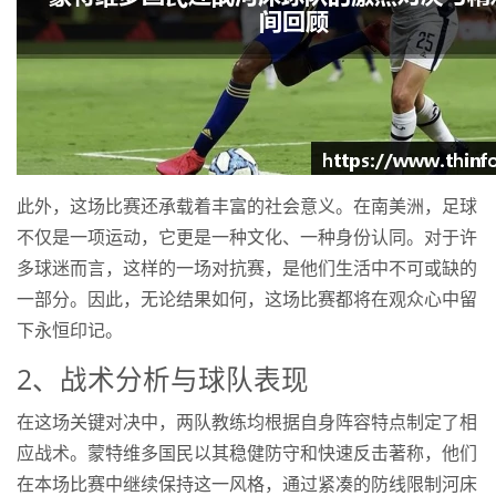
此外，这场比赛还承载着丰富的社会意义。在南美洲，足球
不仅是一项运动，它更是一种文化、一种身份认同。对于许
多球迷而言，这样的一场对抗赛，是他们生活中不可或缺的
一部分。因此，无论结果如何，这场比赛都将在观众心中留
下永恒印记。
2、战术分析与球队表现
在这场关键对决中，两队教练均根据自身阵容特点制定了相
应战术。蒙特维多国民以其稳健防守和快速反击著称，他们
在本场比赛中继续保持这一风格，通过紧凑的防线限制河床