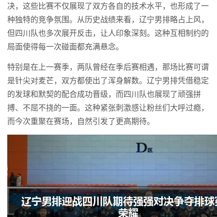
决，这些比赛不仅展现了双方各自的技术水平，也形成了一
种独特的竞争氛围。从历史战绩来看，辽宁男排略占上风，
但四川队也多次展开反击，让人印象深刻。这种互相制约的
局面使得每一次碰面都充满悬念。
特别是在上一赛季，两队曾经在季后赛相遇，那场比赛可谓
是针尖对麦芒，双方都使出了浑身解数。辽宁男排凭借稳定
的发球和默契的配合成功晋级，而四川队也展现了顽强拼
搏、不屈不挠的一面。这种紧张刺激感让粉丝们大呼过瘾，
而今次重聚在赛场，自然引发了更高期待。