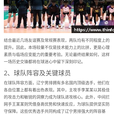
结合最近几场友谊赛及常规赛表现，两队均有不同程度上的
提升。因此，本场较量不仅是技术能力上的比拼，更是心理
素质与临场应变能力的重要考验。无论最终结果如何，这样
一场历史交锋都将在球迷心中留下深刻印记。
2、球队阵容及关键球员
在球队阵容方面，辽宁男排拥有多名国内顶级选手，他们在
各自位置上都有着出色表现。其中，主攻手李某某以其极佳
的攻击力和敏锐的洞察力成为球队进攻核心。此外，中间拦
网手王某某则凭借身高优势和快速反应，为球队提供坚实防
守保障。这些优秀选手共同构成了辽宁男排强大的阵容基