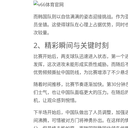
而韩国队则以自信满满的姿态迎接挑战。作为
员坐镇。这使得球队在心理上占据优势，同时
次较量。
2、精彩瞬间与关键时刻
比赛开始后，两支球队迅速进入状态，第一个
发挥，这次进攻未能形成实质性威胁。而随后
优势频频撕扯中国防线，为比赛增添了不少悬
随着时间推移，比赛节奏逐渐加快。第30分钟
们士气，也让中国队面临更大的压力。在随后
机，让观众感到惋惜。
下半场开始后，中国队做出了人员调整，加强进
间沸腾，可惜被对方门将神勇扑出。在这样的