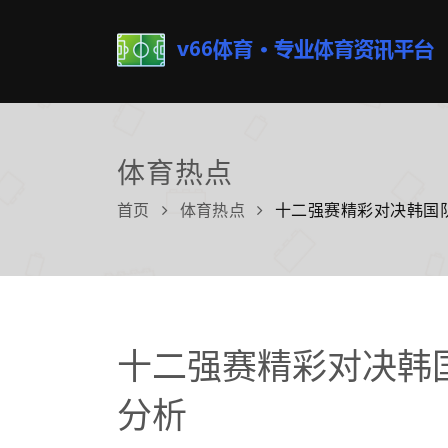
体育热点
首页
体育热点
十二强赛精彩对决韩国
十二强赛精彩对决韩
分析