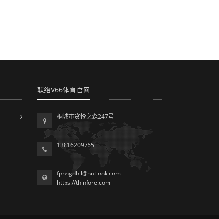
联络V66体育官网
桐城市贪怜之森247号
13816209765
fpbhgdhll@outlook.com
https://thinfore.com