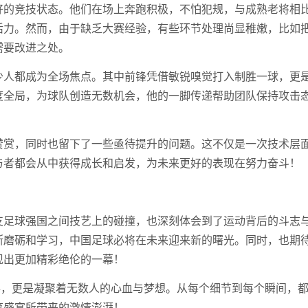
好的竞技状态。他们在场上奔跑积极，不怕犯规，与成熟老将相
活力。然而，由于缺乏大赛经验，有些环节处理尚显稚嫩，比如
需要改进之处。
少人都成为全场焦点。其中前锋凭借敏锐嗅觉打入制胜一球，更
度全局，为球队创造无数机会，他的一脚传递帮助团队保持攻击
赞赏，同时也留下了一些亟待提升的问题。这不仅是一次技术层
与者都会从中获得成长和启发，为未来更好的表现在努力奋斗！
支足球强国之间技艺上的碰撞，也深刻体会到了运动背后的斗志
断磨砺和学习，中国足球必将在未来迎来新的曙光。同时，也期
现出更加精彩绝伦的一幕！
事，更是凝聚着无数人的心血与梦想。从每个细节到每个瞬间，
育盛宴所带来的激情澎湃！