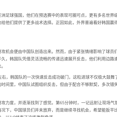
亚洲足球强国，他们在预选赛中的表现可圈可点，更有多名世界
也给他们提供了更多战术选择。正因如此，外界普遍看好韩国赢
进攻机会便由中国队创造出来。然而，由于紧张情绪影响了球员
不久，韩国队凭借灵活流畅的传递迅速展开反击，他们利用边路
念。
左右，韩国队的一次快速反击成功破门，这粒进球不仅极大鼓舞
的时间里，中国队试图组织反击，但由于配合不够默契，多次错
攻力度，并逐渐找到了感觉。第65分钟时，一记远射让现场气
情况下，中国球员们并未放弃，而是继续寻找机会，希望能扳平