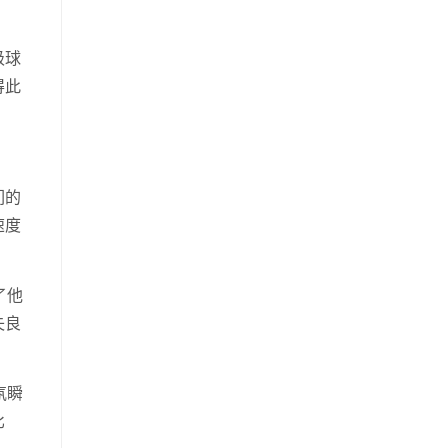
级球
得此
们的
速度
了他
失良
氛瞬
比