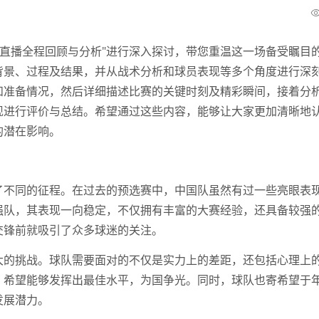
队直播全程回顾与分析"进行深入探讨，带您重温这一场备受瞩目
背景、过程及结果，并从战术分析和球员表现等多个角度进行深
和准备情况，然后详细描述比赛的关键时刻及精彩瞬间，接着分
现进行评价与总结。希望通过这些内容，能够让大家更加清晰地
的潜在影响。
了不同的征程。在过去的预选赛中，中国队虽然有过一些亮眼表
强队，其表现一向稳定，不仅拥有丰富的大赛经验，还具备较强
交锋前就吸引了众多球迷的关注。
大的挑战。球队需要面对的不仅是实力上的差距，还包括心理上
，希望能够发挥出最佳水平，为国争光。同时，球队也寄希望于
发展潜力。