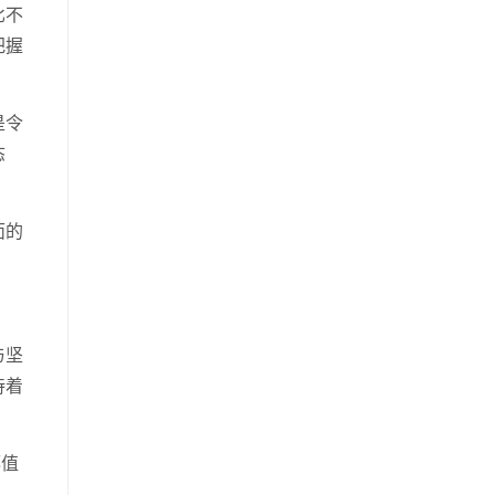
比不
把握
是令
态
面的
与坚
待着
都值