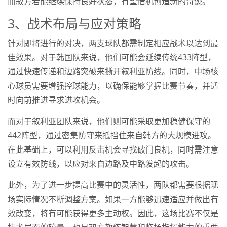
而叙方若能继续保持良好状态，有望借机创造新的奇迹。
3、战术布局与应对策略
针对即将进行的对决，两支球队都需制定相应战术以达到最
佳效果。对于韩国队来说，他们可能会延续传统433阵型，
通过快速传递和边路突破来撕开叙利亚防线。同时，中场核
心球员需要增强控球能力，以确保能够掌握比赛节奏，并适
时向前推进寻求进攻机会。
而对于叙利亚团队来说，他们则可能采取更加稳健保守的
442阵型，通过密集防守来抵挡住来自韩方的大规模进攻。
在此基础上，可以利用反击机会寻找破门良机，同时需注意
设立有效防线，以应对来自边路及中路发起的攻击。
此外，为了进一步提高比赛中的灵活性，两队都需要根据现
场实际情况不断调整方案。如果一方能够迅速适应并做出有
效改变，将有可能获得更多主动权。因此，这场比赛不仅是