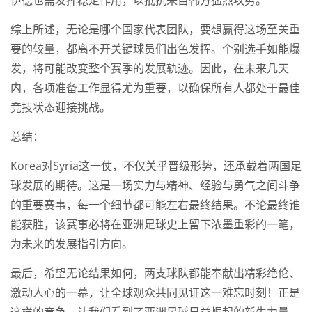
伊德也需发挥稳定作用，以抵抗来自韩方猛烈攻势。
综上所述，无论是哪个国家代表团队，要想赢得这场至关重
要的较量，都离不开关键球员们出色发挥。个别选手如能爆
发，将可能改变整个赛季的发展轨迹。因此，在未来几天
内，各项准备工作显得尤为重要，以确保所有人都处于最佳
竞技状态迎接挑战。
总结：
Korea对Syria这一仗，不仅关乎晋级形势，还承载着两国足
球发展的期待。这是一场实力与精神、经验与勇气之间斗争
的重要赛事，每一个细节都可能左右最终结果。不论最终谁
能获胜，该赛事必将在亚洲足球史上留下浓墨重彩的一笔，
为未来的发展指引方向。
最后，希望无论结果如何，两支球队都能奉献出精彩绝伦、
激动人心的一幕，让全球观众共同见证这一难忘时刻！正是