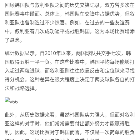
回顾韩国队与叙利亚队之间的历史交锋记录，双方曾多次在
国际赛事中碰面。总体上，韩国队在交锋中占据优势，但叙
利亚队也曾制造过不少惊喜。例如，在过去的一些友谊赛
中，叙利亚有几次成功逼平或战胜韩国，这为本场比赛增添
了悬念。
统计数据显示，自2010年以来，两国球队共交手七次，韩
国取得五胜一平一负。在这些比赛中，韩国平均每场能够打
入超过两粒进球，而叙利亚则往往依靠反击和定位球来寻找
得分机会。这种差异在很大程度上决定了两支球队各自的打
法和战略选择。
此外，从历史数据来看，虽然韩国队实力强大，但面对叙利
亚这样的对手时，他们常常需要付出额外努力才能赢得胜
利。因此，这场比赛对于韩国而言，不仅是一次简单的胜负