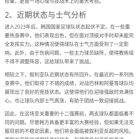
较量，更是一场心理与技战术上的重大考验。
2、近期状态与士气分析
进入2023年后，韩国国家足球队状态起伏不定。在一些重
要热身赛中，他们表现出色，但在面对顶级对手时却未能完
全发挥实力。这种情况使得球队在士气方面受到了一定影
响。此外，由于伤病问题，一些主力球员缺阵，使得教练组
不得不调整阵容，这给球队带来了挑战。
相较之下，叙利亚队近期状态有所回升。在最近的一系列热
身赛中，他们取得了不错的成绩，对战巴林和阿曼等球队均
展现出了良好的竞技状态。这使得他们在迎接强敌时充满信
心，也让球队内部士气高涨，有助于团结一致迎接挑战。
因此，在这场至关重要的十二强赛前，两支球队都面临着不
同的问题。尽管韩方具备更丰富的大赛经验，但如果无法克
服目前的不稳定因素，他们将会面临被叙利亚反超的风险。