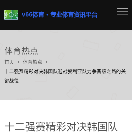
体育热点
首页
体育热点
十二强赛精彩对决韩国队迎战叙利亚队力争晋级之路的关
键战役
十二强赛精彩对决韩国队