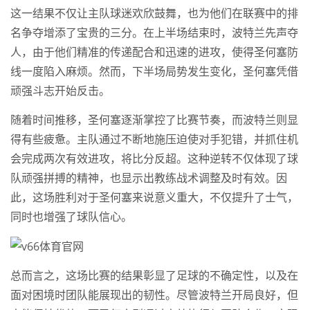
这一结果不仅让主队球迷欢欣鼓舞，也为他们在联赛中的排
名争夺增添了宝贵的三分。在上半场结束时，波特兰先声夺
人，由于他们精准的传递配合和迅速的进攻，使得圣何塞防
线一度陷入麻烦。然而，下半场局势发生变化，圣何塞凭借
顽强斗志开始反击。
随着时间推移，圣何塞逐渐掌控了比赛节奏，而波特兰则显
得有些疲惫。主队通过不断地施压迫使对手犯错，并抓住机
会完成两次有效进攻，将比分反超。这种逆转不仅体现了球
队顽强拼搏的精神，也显示出教练战术调整及时有效。因
此，这场胜利对于圣何塞来说意义重大，不仅提升了士气，
同时也增强了球队信心。
总而言之，这场比赛的结果彰显了足球的不确定性，以及在
面对困境时团队能展现出的韧性。尽管波特兰开局良好，但