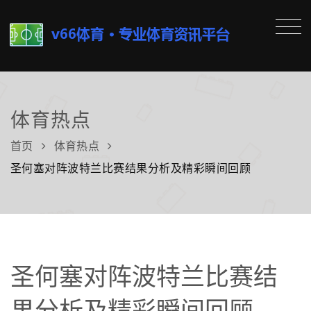
体育热点
首页
体育热点
圣何塞对阵波特兰比赛结果分析及精彩瞬间回顾
圣何塞对阵波特兰比赛结
果分析及精彩瞬间回顾