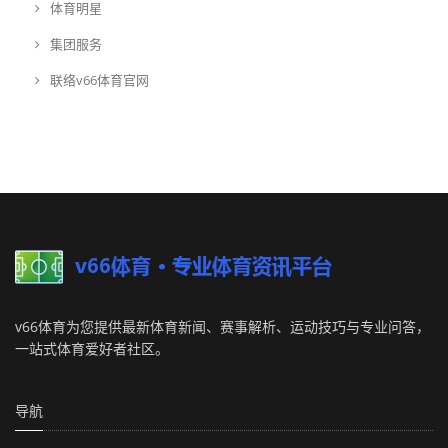
体育明星
集团服务
联络v66体育官网
v66体育为您提供最新体育新闻、赛事解析、运动技巧与专业问答，
一站式体育爱好者社区。
导航