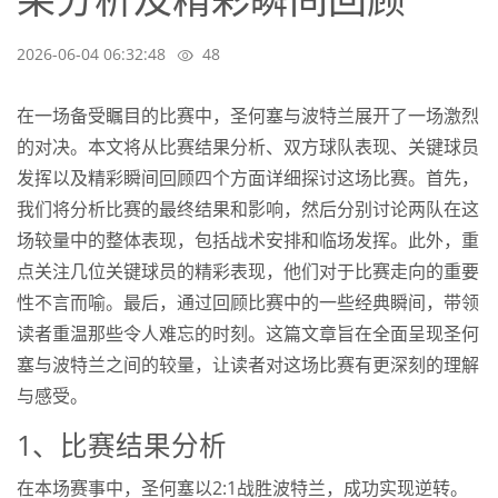
2026-06-04 06:32:48
48
在一场备受瞩目的比赛中，圣何塞与波特兰展开了一场激烈
的对决。本文将从比赛结果分析、双方球队表现、关键球员
发挥以及精彩瞬间回顾四个方面详细探讨这场比赛。首先，
我们将分析比赛的最终结果和影响，然后分别讨论两队在这
场较量中的整体表现，包括战术安排和临场发挥。此外，重
点关注几位关键球员的精彩表现，他们对于比赛走向的重要
性不言而喻。最后，通过回顾比赛中的一些经典瞬间，带领
读者重温那些令人难忘的时刻。这篇文章旨在全面呈现圣何
塞与波特兰之间的较量，让读者对这场比赛有更深刻的理解
与感受。
1、比赛结果分析
在本场赛事中，圣何塞以2:1战胜波特兰，成功实现逆转。