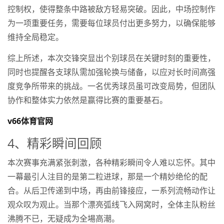
控制权，使得整条中路被敌方轻易突破。因此，中场控制作
为一项重要任务，需要每位球员付出更多努力，以确保能够
维持全局稳定。
综上所述，本次交锋突显出个别球员在关键时刻的重要性，
同时也提醒各支球队需加强轮换与储备，以应对长时间高强
度竞争所带来的挑战。一名优秀球员虽可改变局势，但团队
协作和整体实力依然是赢得比赛的重要基石。
v66体育官网
4、精彩瞬间回顾
本次赛事充满紧张刺激，各种精彩瞬间令人难以忘怀。其中
一幕最引人注目的是第二粒进球，那是一个精妙绝伦的配
合。从后卫传递到中场，再由前锋接应，一系列流畅动作让
观众叹为观止。当那个漂亮弧线飞入网窝时，全体主队粉丝
沸腾不已，无疑成为全場高潮。