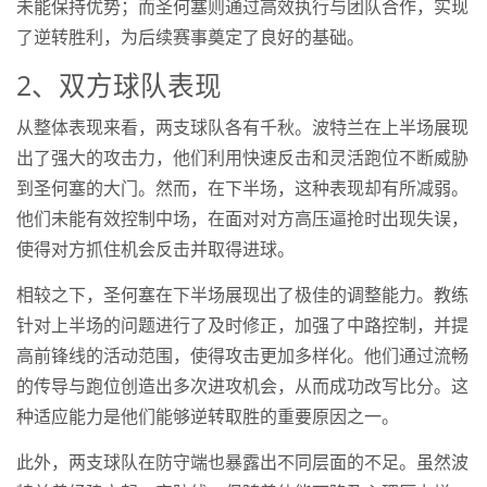
未能保持优势；而圣何塞则通过高效执行与团队合作，实现
了逆转胜利，为后续赛事奠定了良好的基础。
2、双方球队表现
从整体表现来看，两支球队各有千秋。波特兰在上半场展现
出了强大的攻击力，他们利用快速反击和灵活跑位不断威胁
到圣何塞的大门。然而，在下半场，这种表现却有所减弱。
他们未能有效控制中场，在面对对方高压逼抢时出现失误，
使得对方抓住机会反击并取得进球。
相较之下，圣何塞在下半场展现出了极佳的调整能力。教练
针对上半场的问题进行了及时修正，加强了中路控制，并提
高前锋线的活动范围，使得攻击更加多样化。他们通过流畅
的传导与跑位创造出多次进攻机会，从而成功改写比分。这
种适应能力是他们能够逆转取胜的重要原因之一。
此外，两支球队在防守端也暴露出不同层面的不足。虽然波