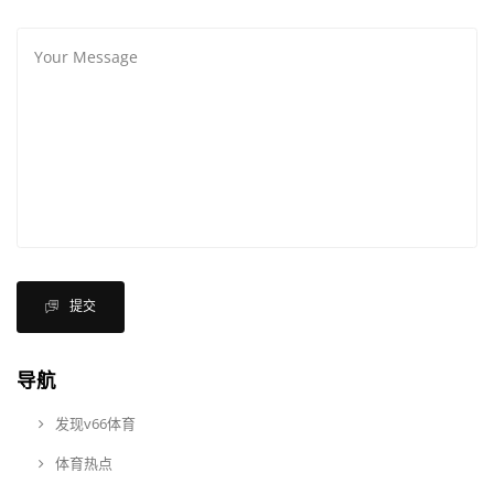
提交
导航
发现v66体育
体育热点