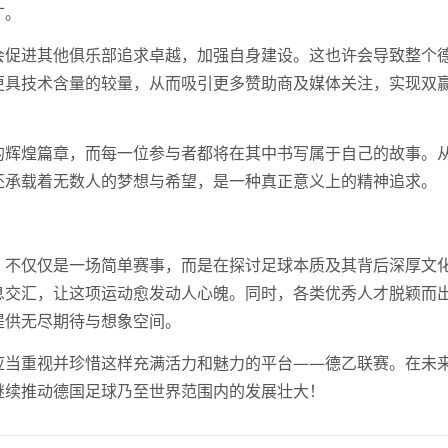
广。
会促进其他俱乐部追求卓越，加强自身建设。这也许会导致整个
更具技术含量的较量，从而吸引更多赞助商及媒体关注，实现双
的辉煌篇章，而每一位参与者都将在其中书写属于自己的故事。
还承载着无数人的梦想与希望，是一种真正意义上的精神追求。
，不仅仅是一场简单赛事，而是在探讨足球本质及其背后深厚文
息交汇，让这项运动愈发动人心魄。同时，各类优秀人才脱颖而
提供无尽期待与想象空间。
应当重视并珍惜这样充满活力和魅力的平台——德乙联赛。在未
继续推动德国足球乃至世界范围内的发展壮大！