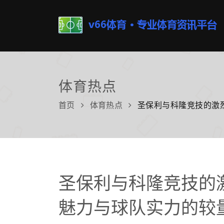
体育热点
首页
体育热点
圣保利与科隆竞技的激
圣保利与科隆竞技的
魅力与球队实力的较