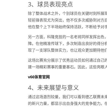
3、球员表现亮点
除了整体战术之外，个别球员在关键时刻所展
轻前锋表现尤为突出，他不仅多次威胁到对方
他在整个上下半场始终保持活跃，不断给予对
另一方面，科隆竞技的一名老将同样发挥出色
障。在他精准传球下，多次制造出良好的得分
现了一支球队整体实力，也让观众更加期待他
这场比赛充分展示了优秀运动员如何通过自己
建一场精彩赛事的重要基石。因此，这些亮眼
v66体育官网
4、未来展望与意义
通过这场激烈较量，我们可以看到德乙联赛未
的新兴力量，都显示出自身强大的竞争能力。