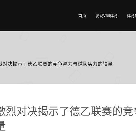
首页
发现V66体育
体育
烈对决揭示了德乙联赛的竞争魅力与球队实力的较量
激烈对决揭示了德乙联赛的竞
量