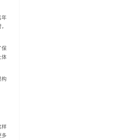
名年
时，
了保
上体
是构
这样
更多