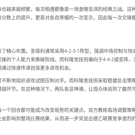
锋也越来越频繁，每次相遇都像是一场激情澎湃的经典之战。这
着分数上的提升，更是对各自荣耀的一次宣示，因此每一次交锋
精心布置。圣保利通常采用4-2-3-1阵型，强调中场控制与快
锋的个人能力来撕破防线。而科隆竞技则偏向于4-4-2或变阵，
期通过快速传递创造更多进攻机会。
过不断地组织进攻试图压制对手。而科隆竞技则采取稳健反击策
薄弱环节。在这种情况下，两队各显神通，让观众体验到了截然
每一个回合都可能成为改变局势的关键点。双方教练临场调整策
往会影响到整场比赛结果，从而进一步突显出德乙联赛竞争激烈