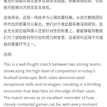
要及时调整并尝试更多变换进攻线路，把握有限机会，否则
极可能被对方抓住反击良机。
总体来说，这是一场技术与心理双重较量。从双方教练团队
所作出的部署可以看出，他们对于彼此都有着深刻研究。因
此无论是在临阵换人还是针对性的布置上，都能够看到教练
们为了获取胜利所付出的努力和智慧，这是现代足球不可或
缺的重要环节之一。
总结：
This is a well-fought match between two strong teams,
showcasing the high level of competition in today's
football landscape. Both sides demonstrated
exceptional skills and strategies, resulting in a thrilling
encounter that kept fans on the edge of their seats.
The match serves as an excellent reminder of how
closely contested games can be, with every moment