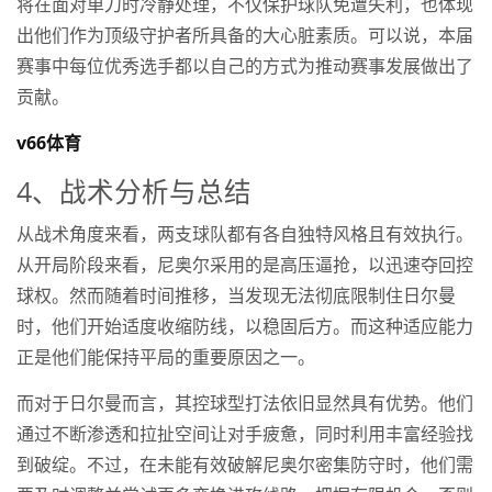
将在面对单刀时冷静处理，不仅保护球队免遭失利，也体现
出他们作为顶级守护者所具备的大心脏素质。可以说，本届
赛事中每位优秀选手都以自己的方式为推动赛事发展做出了
贡献。
v66体育
4、战术分析与总结
从战术角度来看，两支球队都有各自独特风格且有效执行。
从开局阶段来看，尼奥尔采用的是高压逼抢，以迅速夺回控
球权。然而随着时间推移，当发现无法彻底限制住日尔曼
时，他们开始适度收缩防线，以稳固后方。而这种适应能力
正是他们能保持平局的重要原因之一。
而对于日尔曼而言，其控球型打法依旧显然具有优势。他们
通过不断渗透和拉扯空间让对手疲惫，同时利用丰富经验找
到破绽。不过，在未能有效破解尼奥尔密集防守时，他们需