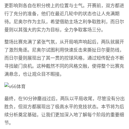
更影响到各自在积分榜上的位置与士气。开赛前，双方都进
行了充分的准备，他们在最近几轮中的状态也让人充满期
待。尼奥尔作为主队，希望借助主场之利争取胜利，而日尔
曼则以其强大的实力为目标，全力争取客场三分。
整场比赛充满了紧张气氛，从开局哨声响起后，两队就展开
了激烈角逐。尼奥尔试图利用快速反击来撕扯日尔曼防线，
而日尔曼则展现出了其一贯的控球风格，通过短传配合不断
寻找破门良机。这种截然不同的风格交融，使得整个比赛充
满悬念，也让观众目不暇接。
最终，在90分钟鏖战过后，两队以平局收尾，尽管没有分出
胜负，但双方都展现出了极高水平的竞技状态。本节将为后
续分析奠定基础，让我们更加深入地了解每个阶段的重要细
节。