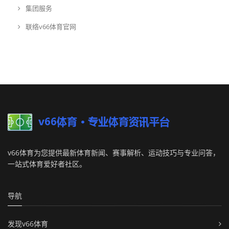
集团服务
联络v66体育官网
v66体育为您提供最新体育新闻、赛事解析、运动技巧与专业问答，
一站式体育爱好者社区。
导航
发现v66体育