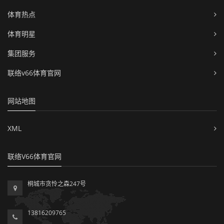
体育热点
体育明星
集团服务
联络v66体育官网
网站地图
XML
联络V66体育官网
桐城市贪怜之森247号
13816209765