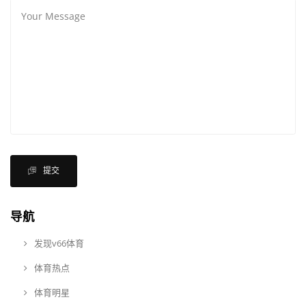
提交
导航
发现v66体育
体育热点
体育明星