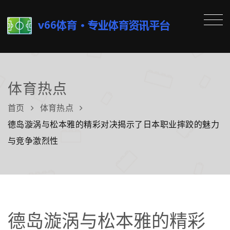
体育热点
首页
体育热点
德岛漩涡与松本雅的精彩对决揭示了日本职业摔跤的魅力
与竞争激烈性
德岛漩涡与松本雅的精彩