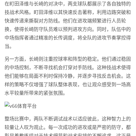
在町田泽维与长崎的对决中，两支球队都展示了各自独特的
技战术风格。町田泽维以其快速反击著称，利用边路突破和
快速传递来撕裂对方防线。他们在进攻端频繁进行人员轮
换，使得长崎防守队员难以预判进攻方向。同时，队伍中的
中场指挥者通过精准的长传调度，将全队的进攻节奏掌控得
当。
另一方面，长崎则注重控球率和阵型的稳定。他们通过稳固
的中场控制，不断寻找机会打穿对手防线。这种技战术使得
他们能够在局面不利时保持冷静，并逐步寻找反击机会。这
样的策略不仅增强了球队整体表现，也让观众感受到一场高
水平较量所带来的紧张氛围。
整场比赛中，两队不断调试战术以适应彼此，这种智力上的
较量让人叹为观止。每一次成功的进攻或是严密的防守，都
彰显着教练组对于技术细节和战术安排的不懈追求。这正是