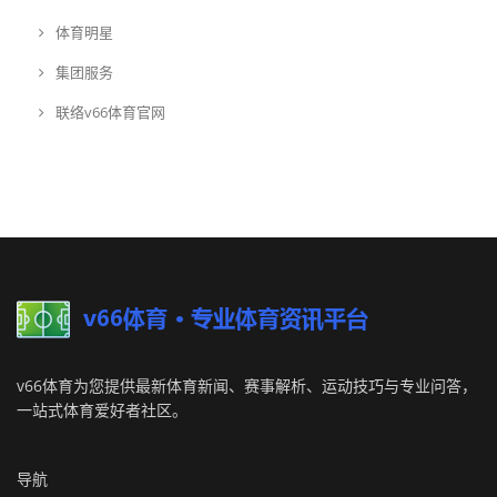
体育明星
集团服务
联络v66体育官网
v66体育为您提供最新体育新闻、赛事解析、运动技巧与专业问答，
一站式体育爱好者社区。
导航