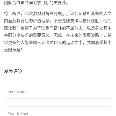
团队合作与共同追求目标的重要性。
综上所述，此次激烈对抗充分展示了现代足球所具备的人文
内涵及其背后的价值理念。不管是哪支球队最终获胜，他们
都让我们看到了为了理想而奋斗的不屈斗志，以及身处其中
共同分享快乐的重要意义。因此，在未来的发展道路上，希
望更多的人能够加入到这项伟大的运动之中，共同享受其中
无限乐趣！
发表评论