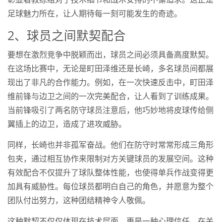
足球魅力所在，让人期待每一刻可能发生的奇迹。
2、球员之间默契配合
要想在激烈竞争中脱颖而出，球员之间必须具备高度默契。
在这场比赛中，无论是町田泽维还是长崎，多名球员间都展
现出了非凡的合作能力。例如，在一次快速反击中，町田泽
维前锋与边卫之间的一次完美配合，让人看到了训练成果。
当前锋吸引了两名防守球员注意后，他巧妙地将皮球传给侧
翼插上的边卫，造成了进攻威胁。
同样，长崎也并非孤军奋战。他们在防守时常常形成三角形
包夹，通过相互协作来限制对方关键球员的发展空间。这种
有效配合不仅提升了球队整体性能，也使得单兵作战变得更
加具有威胁性。每位球员都明白自己的角色，并愿意为整个
团队付出努力，这种团结精神令人敬佩。
这种默契不仅仅体现在技术层面，更是一种心理信任。在关