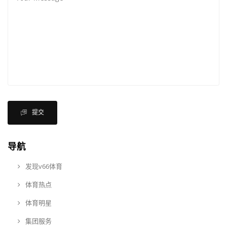
提交
导航
发现v66体育
体育热点
体育明星
集团服务