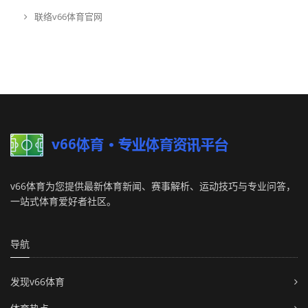
联络v66体育官网
v66体育为您提供最新体育新闻、赛事解析、运动技巧与专业问答，
一站式体育爱好者社区。
导航
发现v66体育