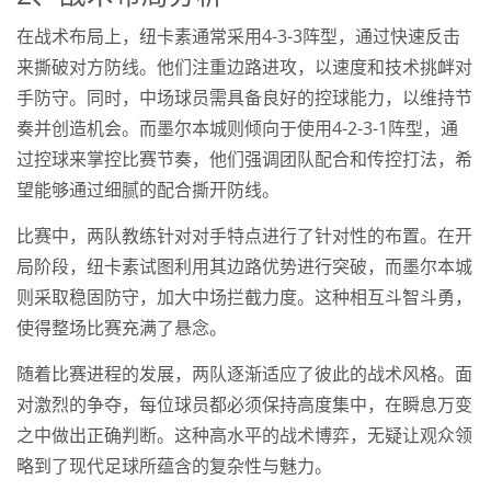
在战术布局上，纽卡素通常采用4-3-3阵型，通过快速反击
来撕破对方防线。他们注重边路进攻，以速度和技术挑衅对
手防守。同时，中场球员需具备良好的控球能力，以维持节
奏并创造机会。而墨尔本城则倾向于使用4-2-3-1阵型，通
过控球来掌控比赛节奏，他们强调团队配合和传控打法，希
望能够通过细腻的配合撕开防线。
比赛中，两队教练针对对手特点进行了针对性的布置。在开
局阶段，纽卡素试图利用其边路优势进行突破，而墨尔本城
则采取稳固防守，加大中场拦截力度。这种相互斗智斗勇，
使得整场比赛充满了悬念。
随着比赛进程的发展，两队逐渐适应了彼此的战术风格。面
对激烈的争夺，每位球员都必须保持高度集中，在瞬息万变
之中做出正确判断。这种高水平的战术博弈，无疑让观众领
略到了现代足球所蕴含的复杂性与魅力。