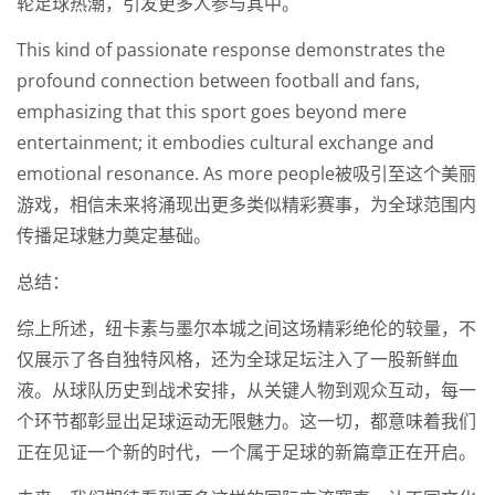
轮足球热潮，引发更多人参与其中。
This kind of passionate response demonstrates the
profound connection between football and fans,
emphasizing that this sport goes beyond mere
entertainment; it embodies cultural exchange and
emotional resonance. As more people被吸引至这个美丽
游戏，相信未来将涌现出更多类似精彩赛事，为全球范围内
传播足球魅力奠定基础。
总结：
综上所述，纽卡素与墨尔本城之间这场精彩绝伦的较量，不
仅展示了各自独特风格，还为全球足坛注入了一股新鲜血
液。从球队历史到战术安排，从关键人物到观众互动，每一
个环节都彰显出足球运动无限魅力。这一切，都意味着我们
正在见证一个新的时代，一个属于足球的新篇章正在开启。