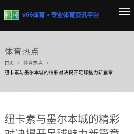
体育热点
首页
体育热点
纽卡素与墨尔本城的精彩对决揭开足球魅力新篇章
纽卡素与墨尔本城的精彩
对决揭开足球魅力新篇章