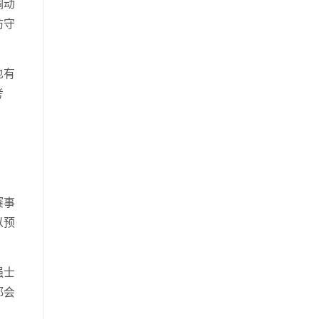
调动
防守
也有
考
赛事
以预
强士
都会