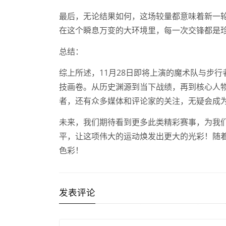
最后，无论结果如何，这场较量都意味着新一
在这个瞬息万变的大环境里，每一次交锋都是
总结：
综上所述，11月28日即将上演的魔术队与步
技画卷。从历史渊源到当下战绩，再到核心人
者，还有众多媒体和评论家的关注，无疑会成
未来，我们期待看到更多此类精彩赛事，为我
平，让这项伟大的运动焕发出更大的光彩！随
色彩！
发表评论