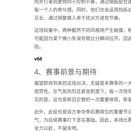
而步行者则更倾向于控制节奏，通过细腻配合
每一个人的参与感。同时，他们也会运用挡拆
见长，通过频繁换人来干扰对方进攻节奏。
这场较量中，两种截然不同风格将产生碰撞，
可能因为某个微小失误导致比分瞬间拉开。因
验。
v66
4、赛事前景与期待
展望即将到来的这场对决，无疑是本赛季的一
观赏性。在气氛热烈且紧张刺激下，每一次快
见的是，这也是新旧交替的一次重要体现，新
此外，此役也是双方争夺季后赛席位的重要节
气，为后续赛事打下坚实基础。因此，本场比
全力以赴，不留余地。