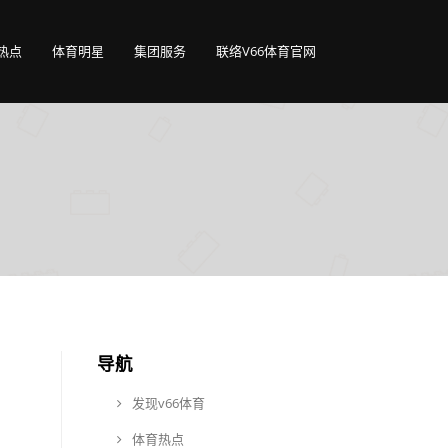
热点
体育明星
集团服务
联络V66体育官网
将
导航
发现v66体育
体育热点