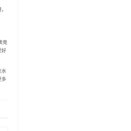
疑，
类竞
爱好
佳水
更多