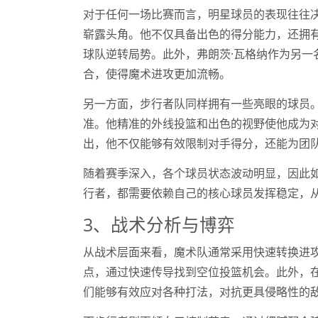
对于任何一场比赛而言，明星球员的表现往往
崭露头角。他不仅具备出色的得分能力，还拥
球队逆转局势。此外，弗朗茨·瓦格纳作为另
合，使得魔术进攻更加流畅。
另一方面，步行者队同样拥有一些亮眼的球员
准。他精准的外线投篮和出色的视野使他成为对
出，他不仅能够有效限制对手得分，还能为团
随着赛季深入，各个球员状态波动明显，因此
行者，都需要依赖自己的核心球员发挥稳定，
3、战术分析与博弈
从战术层面来看，魔术队通常采用快速转换进
点，通过快速传导找到空位投篮机会。此外，
们能够有效应对各种打法，对抗更具侵略性的