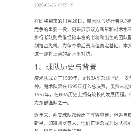
2026-06-26 18:59:19
在即将到来的11月28日，魔术队与步行者队
竞争的重要一役，更是展示双方新星和战术水
步行者队则凭借经验丰富的老将和出色的团队
刻抢占先机，为争夺季后赛席位奠定基础。本
这一即将上演的高水平对抗。
1、球队历史与背景
魔术队成立于1989年，是NBA东部联盟的
神。魔术队曾在1995年打入总决赛，虽然未
1967年，在NBA历史上拥有较长的发展历程
为东部强队之一。
近年来，两支球队都经历了阵容重建，但各自
新星，如班凯罗等人，他们正逐渐成为球队核