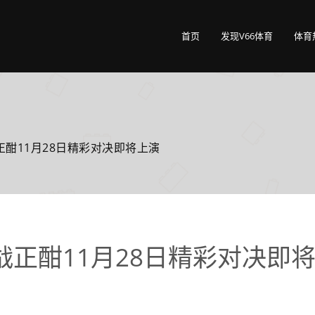
首页
发现V66体育
体育
酣11月28日精彩对决即将上演
正酣11月28日精彩对决即