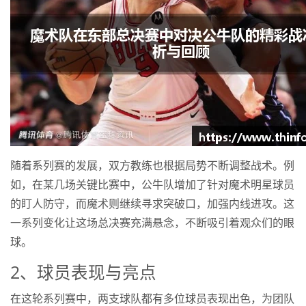
随着系列赛的发展，双方教练也根据局势不断调整战术。例
如，在某几场关键比赛中，公牛队增加了针对魔术明星球员
的盯人防守，而魔术则继续寻求突破口，加强内线进攻。这
一系列变化让这场总决赛充满悬念，不断吸引着观众们的眼
球。
2、球员表现与亮点
在这轮系列赛中，两支球队都有多位球员表现出色，为团队