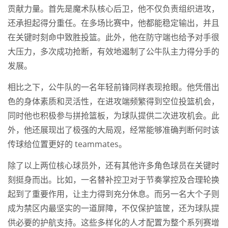
贡献力量。首先是魔术队核心后卫，他不仅负责组织进攻，
还承担起得分重任。在多场比赛中，他都能稳定输出，并且
在关键时刻命中致胜投篮。此外，他在防守端也给予对手很
大压力，多次成功抢断，有效地遏制了公牛队主力得分手的
发展。
相比之下，公牛队的一名年轻前锋同样表现抢眼。他凭借出
色的身体素质和灵活性，在进攻端频繁得到空位投篮机会，
同时他也积极参与拼抢篮板，为球队提供二次进攻机会。此
外，他还展现出了极强的大局观，经常能够准确判断何时该
传球给位置更好的 teammates。
除了以上两位核心球员外，还有其他许多角色球员在关键时
刻挺身而出。比如，一名替补控卫对于节奏掌控及合理轮换
起到了重要作用，让主力得到充分休息。而另一名大个子则
成为禁区内最坚实的一道屏障，不仅保护篮筐，还为球队提
供必要的护航支持。这些多样化的人才配置为整个系列赛增