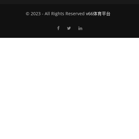
© 2023 - All Rights Reserved
v66体育平台