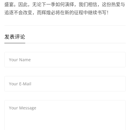
盛宴。因此，无论下一季如何演绎，我们相信，这份热爱与
追逐不会改变，而辉煌必将在新的征程中继续书写！
发表评论