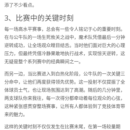
添了不少看点。
3、比赛中的关键时刻
每一场高水平赛事，总会有一些令人铭记于心的重要时刻。
在与公牛队的一场生死攸关之战中，魔术队凭借最后一分钟
逆转成功，让全场观众瞠目结舌。当时他们面对巨大的心理
压力，但最终凭借冷静果敢地执行战术，实现惊天逆转，这
无疑是整个系列赛中的经典瞬间之一。
而另一边，当比赛进入到白热化阶段，公牛队的一次关键三
分命中，让他们再度获得领先优势。这一投射不仅提振了全
体球员士气，也让现场氛围达到了高潮。随后的几分钟里，
两支球队你来我往，每一次得分都牵动着每位观众的心弦，
这种紧张感贯穿整场赛事，让所有人都体验到了竞技体育带
来的魅力。
这样的关键时刻不仅仅发生在比赛末尾，在第一场较量期