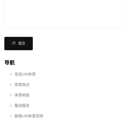
提交
导航
发现v66体育
体育热点
体育明星
集团服务
联络v66体育官网