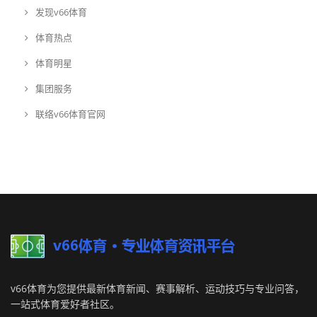
发现v66体育
体育热点
体育明星
集团服务
联络v66体育官网
v66体育为您提供最新体育新闻、赛事解析、运动技巧与专业问答，
一站式体育爱好者社区。