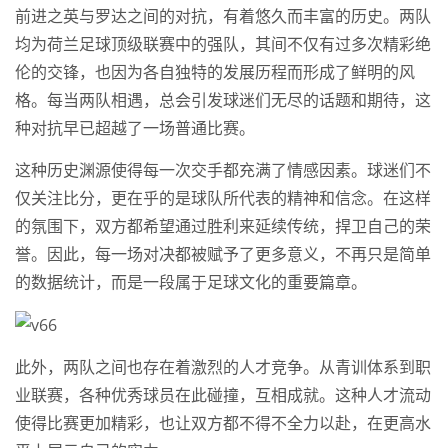
前进之英与罗达之间的对抗，有着悠久而丰富的历史。两队
均为荷兰足球顶级联赛中的强队，其间不仅有过多次精彩绝
伦的交锋，也因为各自独特的发展历程而形成了鲜明的风
格。每当两队相遇，总会引发球迷们无尽的话题和期待，这
种对抗早已超越了一场普通比赛。
这种历史渊源使得每一次交手都充满了情感因素。球迷们不
仅关注比分，更在乎的是球队所代表的精神和信念。在这样
的氛围下，双方都希望通过胜利来延续传统，捍卫自己的荣
誉。因此，每一场对决都被赋予了更多意义，不再只是简单
的数据统计，而是一段属于足球文化的重要篇章。
此外，两队之间也存在着激烈的人才竞争。从青训体系到职
业联赛，各种优秀球员在此碰撞，互相成就。这种人才流动
使得比赛更加精彩，也让双方都不得不全力以赴，在更高水