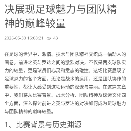
决展现足球魅力与团队精
神的巅峰较量
2026-05-30 16:08:21
43
在足球的世界中，激情、技术与团队精神交织成一幅动人的
画卷。前进之英与罗达之间的激烈对决，不仅是两支球队实
力的较量，更是球员们心灵和意志的碰撞。这场比赛展现了
足球魅力的各个方面，无论是战术的运用，还是团队协作的
重要性，都让人感受到这项运动的深邃与美丽。在这篇文章
中，我们将从比赛背景、战术分析、团队精神及球迷文化四
个方面，深入探讨前进之英与罗达的对决如何成为足球魅力
与团队精神的巅峰较量。
1、比赛背景与历史渊源