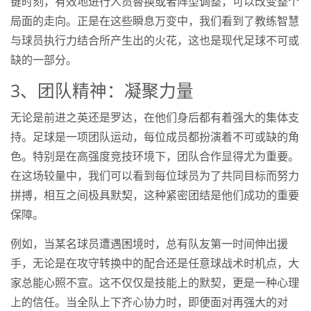
键时刻，有效地进行人员替换或者阵型调整，可以改变整个
局面的走向。正是在这些瞬息万变中，我们看到了教练智慧
与球员执行力结合所产生出的火花，这也是现代足球不可或
缺的一部分。
3、团队精神：凝聚力量
无论是前进之英还是罗达，在他们身后都有着强大的集体支
持。足球是一项团队运动，每位成员都扮演着不可或缺的角
色。特别是在高强度竞技环境下，团队合作显得尤为重要。
在这场较量中，我们可以看到每位球员为了共同目标而努力
拼搏，相互之间极具默契，这种紧密团结是他们成功的重要
保障。
例如，当某名球员遭遇困境时，总有队友第一时间伸出援
手，无论是在攻守转换中的配合还是任意球战术时机点，大
家总能心照不宣。这不仅仅是技能上的默契，更是一种心理
上的信任。当全队上下齐心协力时，即便面对再强大的对