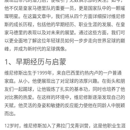
他不仅是皇家马德里队的重要一员，更是国家队中的一颗璀
璨明星。在这篇文章中，我们将从四个方面详细探讨维尼修
斯的成长历程，包括他的早期经历、职业生涯的发展、在皇
家马德里的表现以及对未来的展望。通过这些方面，我们可
以更全面地了解这位年轻球员如何一步步走向世界足球的巅
峰，并成为新时代的足球偶像。
1、早期经历与启蒙
维尼修斯出生于1999年，来自巴西里约热内卢的一户普通
家庭。从小，他便展现出了对足球的浓厚兴趣。在街头和朋
友们一起踢球，让他锻炼了扎实的基本功，同时也培养了他
对比赛的热爱。在这样的环境中，维尼修斯逐渐发现自己的
天赋，他灵活的身姿和敏捷的反应能力使他在同龄人中脱颖
而出。
12岁时，维尼修斯加入了弗拉门戈青训营，这是他职业生涯