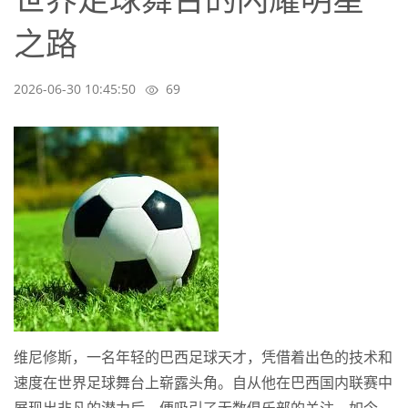
之路
2026-06-30 10:45:50
69
维尼修斯，一名年轻的巴西足球天才，凭借着出色的技术和
速度在世界足球舞台上崭露头角。自从他在巴西国内联赛中
展现出非凡的潜力后，便吸引了无数俱乐部的关注。如今，