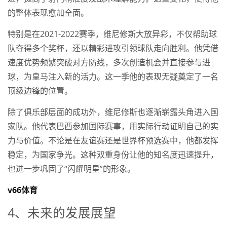
的整体表现愈加全面。
特别是在2021-2022赛季，维尼修斯大放异彩，不仅帮助球
队夺得多个奖杯，还以精彩进攻引领球队走向胜利。他凭借
速度优势频繁突破对方防线，多次创造机会并直接参与进
球，为皇马注入新的活力。这一季他的表现无疑奠定了一名
顶级边锋的位置。
除了俱乐部层面的成功外，维尼修斯也逐渐崭露头角进入国
家队。他代表巴西参加国际赛事，用实际行动证明自己的实
力与价值。不论是在友谊赛还是世界杯预选赛中，他都发挥
稳定，为国家争光。这种双重身份让他的知名度迅速提升，
也进一步巩固了“闪耀明星”的形象。
v66体育
4、未来的发展展望