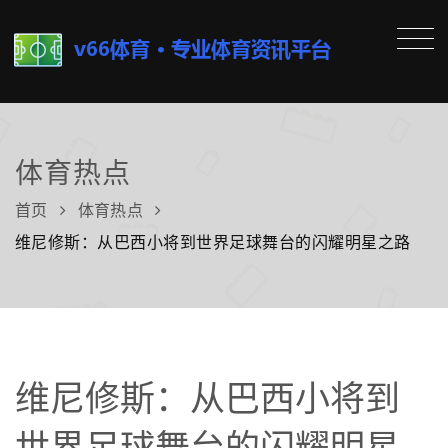
体育热点
首页
体育热点
维尼修斯：从巴西小将到世界足球舞台的闪耀明星之路
维尼修斯：从巴西小将到
世界足球舞台的闪耀明星