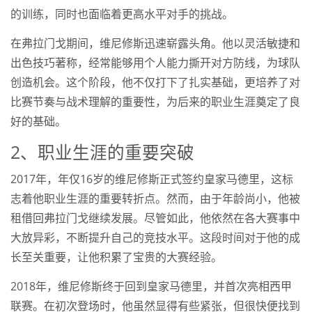
的训练，同时也面临着更高水平对手的挑战。
在弗拉门戈期间，维尼修斯迅速崭露头角。他以灵活敏捷和
出色技巧著称，经常能够用个人能力撕开对方防线，为球队
创造机会。这个阶段，他不仅打下了扎实基础，更培养了对
比赛节奏与战术理解的重要性，为后来的职业生涯奠定了良
好的基础。
2、职业生涯的重要突破
2017年，年仅16岁的维尼修斯正式签约皇家马德里，这标
志着他职业生涯的重要转折点。然而，由于年龄尚小，他被
租借回弗拉门戈继续发展。尽管如此，他依然在各大赛事中
大放异彩，不断提升自己的竞技水平。这段时间对于他的成
长至关重要，让他积累了宝贵的大赛经验。
2018年，维尼修斯终于回到皇家马德里，并首次亮相西甲
联赛。在初次登场时，他虽然显得有些紧张，但很快便找到