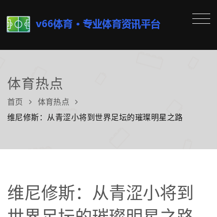
体育热点
首页
体育热点
维尼修斯：从青涩小将到世界足坛的璀璨明星之路
维尼修斯：从青涩小将到
世界足坛的璀璨明星之路